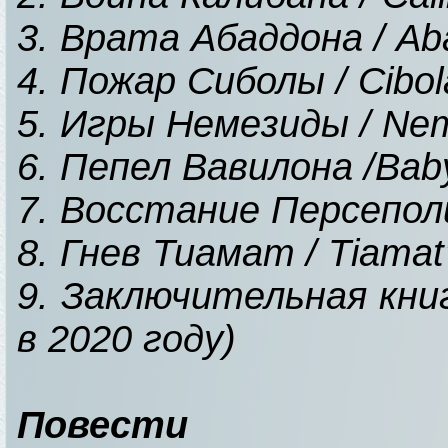
3. Врата Абаддона / Ab
4. Пожар Сиболы / Cibol
5. Игры Немезиды / Ne
6. Пепел Вавилона /Baby
7. Восстание Персеполис
8. Гнев Тиамат / Tiamat
9. Заключительная кни
в 2020 году)
Повести