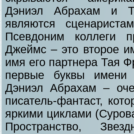
Дэниэл Абрахам и Т
являются сценариста
Псевдоним коллеги п
Джеймс – это второе и
имя его партнера Тая Ф
первые буквы имени 
Дэниэл Абрахам – оч
писатель-фантаст, кот
яркими циклами (Сурова
Пространство, Звез