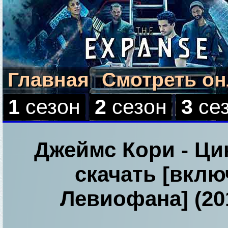
Главная
Смотреть о
1
сезон
2
сезон
3
се
Джеймс Кори - Ци
скачать [вклю
Левиофана] (201