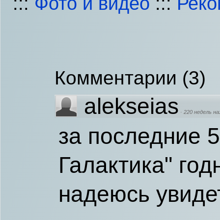
:::
Фото и видео
:::
Реко
Комментарии
(
3
)
alekseias
·
220 недель на
за последние 5
Галактика" год
надеюсь увиде