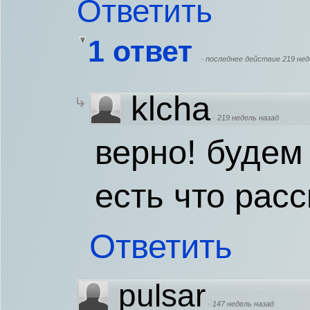
Ответить
1 ответ
·
последнее действие 219 нед
klcha
·
219 недель назад
верно! будем
есть что расс
Ответить
pulsar
·
147 недель назад