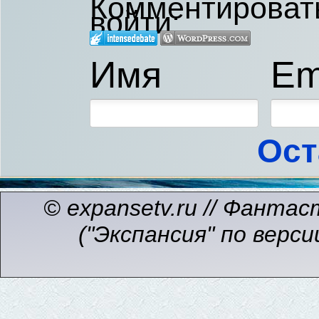
Комментировать,
войти:
Имя
Em
Ост
© expansetv.ru // Фанта
("Экспансия" по версии