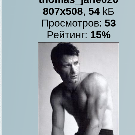
807x508
,
54
kБ
Просмотров:
53
Рейтинг:
15%