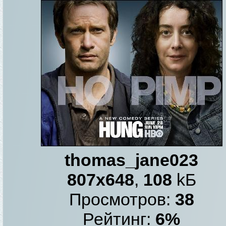
thomas_jane023
807x648
,
108
kБ
Просмотров:
38
Рейтинг:
6%