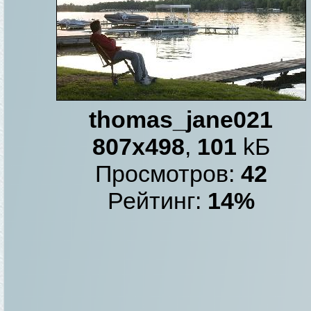
thomas_jane021
807x498
,
101
kБ
Просмотров:
42
Рейтинг:
14%