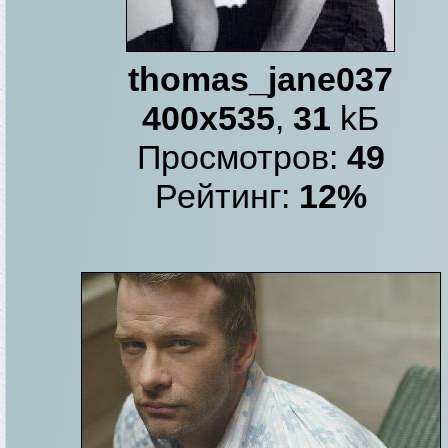
thomas_jane037
400x535
,
31
kБ
Просмотров:
49
Рейтинг:
12%