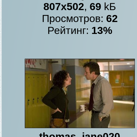
807x502
,
69
kБ
Просмотров:
62
Рейтинг:
13%
thomas_jane020