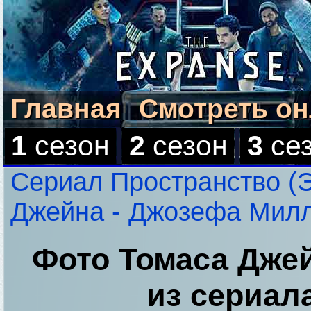
Главная
Смотреть о
1
сезон
2
сезон
3
се
Сериал Пространство (
Джейна - Джозефа Милл
Фото Томаса Дже
из сериал