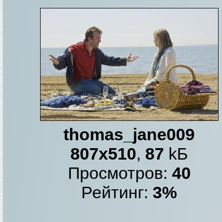
thomas_jane009
807x510
,
87
kБ
Просмотров:
40
Рейтинг:
3%