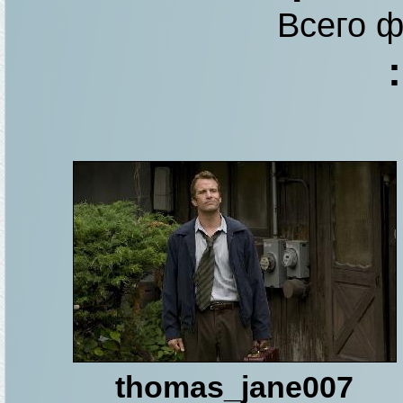
Всего ф
thomas_jane007